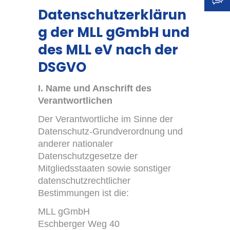
Datenschutzerklärun
Standard
-
g der MLL gGmbH und
des MLL eV nach der
+
DSGVO
I. Name und Anschrift des
Verantwortlichen
Erscheinungsbild:
Der Verantwortliche im Sinne der
Datenschutz-Grundverordnung und
Farbig
anderer nationaler
Datenschutzgesetze der
Mitgliedsstaaten sowie sonstiger
Graustufen
datenschutzrechtlicher
Bestimmungen ist die:
MLL gGmbH
Eschberger Weg 40