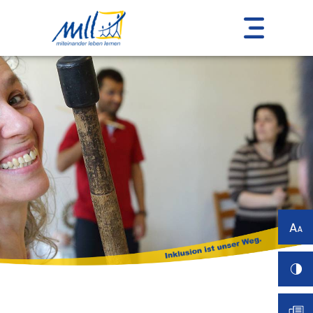
Einstellungen
Sprache:
Deutsch
Deutsch (einfache
Sprache)
Skalierung (
100
%):